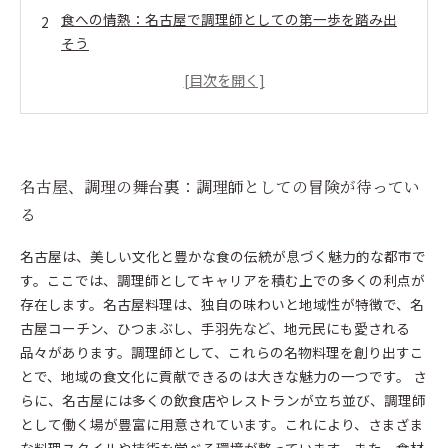
食への情熱：名古屋で調理師としての第一歩を踏み出
そう
多様なスキルを身につける：名古屋の調理師として成
長する方法
名古屋の食文化を体験：地元料理が教えてくれること
訪れる人々を魅了する名古屋の味：調理師の役割につ
いて
名古屋、調理の舞台裏：調理師としての冒険が待ってい
食で人々をつなぐ：名古屋における調理師の魅力を再
る
発見
名古屋は、美しい文化と豊かな食の伝統が息づく魅力的な都市で
す。ここでは、調理師としてキャリアを積む上での多くの利点が
存在します。名古屋料理は、独自の味わいと地域性が特徴で、名
古屋コーチン、ひつまぶし、手羽先など、地元民にも愛される
品々があります。調理師として、これらの名物料理を創り出すこ
とで、地域の食文化に貢献できるのは大きな魅力の一つです。 さ
らに、名古屋には多くの飲食店やレストランが立ち並び、調理師
として働く場が豊富に用意されています。これにより、さまざま